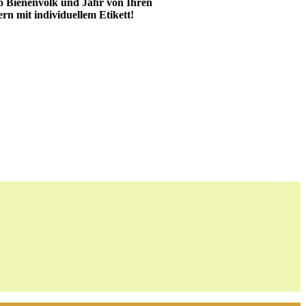
o Bienenvolk und Jahr von Ihren
ern mit individuellem Etikett!