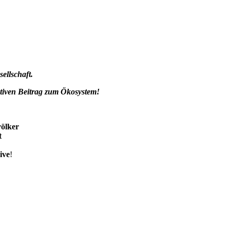
ellschaft.
ktiven Beitrag zum Ökosystem!
ölker
t
ive
!