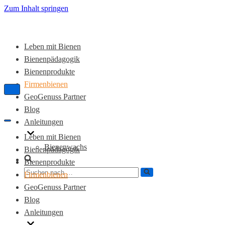
Zum Inhalt springen
Leben mit Bienen
Bienenpädagogik
Bienenprodukte
Firmenbienen
Navigations-
GeoGenuss Partner
Menü
Blog
Anleitungen
Navigations-
Menü
Leben mit Bienen
Bienenwachs
Bienenpädagogik
Bienenprodukte
Suchen
Firmenbienen
nach …
GeoGenuss Partner
Blog
Anleitungen